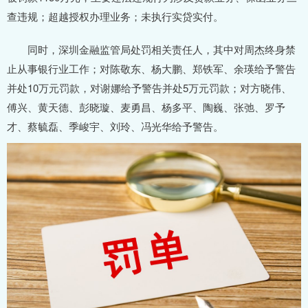
查违规；超越授权办理业务；未执行实贷实付。
同时，深圳金融监管局处罚相关责任人，其中对周杰终身禁
止从事银行业工作；对陈敬东、杨大鹏、郑铁军、余瑛给予警告
并处10万元罚款，对谢娜给予警告并处5万元罚款；对方晓伟、
傅兴、黄天德、彭晓璇、麦勇昌、杨多平、陶巍、张弛、罗予
才、蔡毓磊、季峻宇、刘玲、冯光华给予警告。