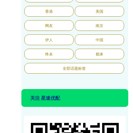
香港
美国
网友
南京
伊人
中国
终未
都来
全部话题标签
关注 星速优配