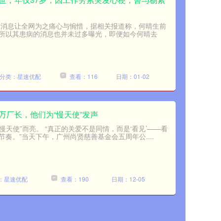
逝的消息让全网为之痛心与惋惜，据相关报道称，何晴生前
所以其患病的消息也并未过多曝光，即便如今何晴去
分类：星速优配
查看：116
日期：01-02
万厂长，他们为“慢天使”发声
慢天使”而亮。 “真正的关爱不是同情，而是‘看见’——看
奏。”当天下午，广州尚贤慈善基金会五周年公....
：星速优配
查看：190
日期：12-05