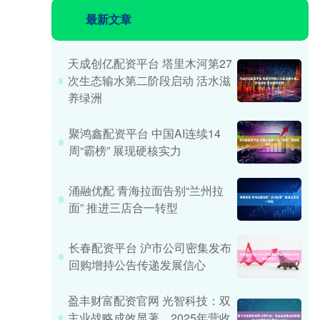
最新文章
天成创亿配资平台 塔里木河第27
次生态输水第二阶段启动 活水滋
养绿洲
聚鸿鑫配资平台 中国AI连续14
周“霸榜” 展现硬核实力
涌融优配 青海拉面告别“兰州拉
面” 推进三店合一转型
长春配资平台 沪市公司密集发布
回购增持公告传递发展信心
盈丰财富配资官网 光智科技：双
主业战略成效显著，2025年营收