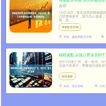
合作
12月14日，著名演员何晴病
已经患病多年，因为为人低调，
世，其....
博泰配资官网
来源：鑫配网配资官网
钱程速配 从脱口秀演员到千
9月17日的广州，有一束光，为“
见孩子的潜力，尊重他们成长的节
钱程速配
来源：易倍策略
分类