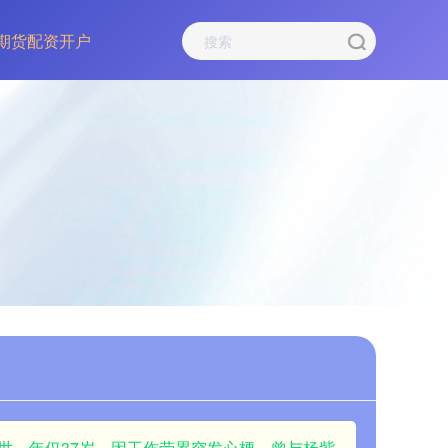
期货配资开户
世，年仅37岁，因工作劳累突发心梗，曾与杨紫