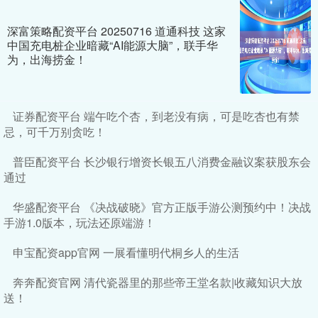
深富策略配资平台 20250716 道通科技 这家
中国充电桩企业暗藏“AI能源大脑”，联手华
为，出海捞金！
证券配资平台 端午吃个杏，到老没有病，可是吃杏也有禁
忌，可千万别贪吃！
普臣配资平台 长沙银行增资长银五八消费金融议案获股东会
通过
华盛配资平台 《决战破晓》官方正版手游公测预约中！决战
手游1.0版本，玩法还原端游！
申宝配资app官网 一展看懂明代桐乡人的生活
奔奔配资官网 清代瓷器里的那些帝王堂名款|收藏知识大放
送！