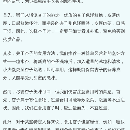
型的语气，为你揭秘端午吃杏的那些事儿。
首先，我们来谈谈杏子的挑选。优质的杏子色泽鲜艳，皮薄肉
厚，口感鲜嫩多汁。而劣质的杏子则色泽暗淡，皮厚肉硬，口感
干涩。因此，选择杏子时，一定要仔细查看其外观，避免购买到
劣质产品。
其次，关于杏子的食用方法，我们推荐一种简单又营养的烹饪方
式——糖水杏。将新鲜的杏子洗净后，加入适量的冰糖和清水，
小火慢炖至杏子熟透，即可享用。这样既能保留杏子的营养成
分，又能享受到甜蜜的滋味。
然而，尽管杏子美味可口，但我们仍需注意食用时的禁忌。首
先，杏子属于寒性食物，过量食用可能导致腹泻、腹痛等不适症
状。因此，我们在食用杏子时，应适量而为，不宜过量。
此外，对于某些特定人群来说，食用杏子也需谨慎。例如，糖尿
病患者由于血糖控制困难，应避免食用高糖分的杏子；孕妇在怀