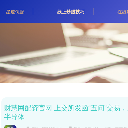
星速优配
线上炒股技巧
在线
财慧网配资官网 上交所发函“五问”交易，
半导体