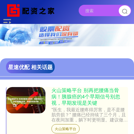
星速优配 相关话题
火山策略平台 别再把腰痛当骨
病！胰腺癌的4个早期信号别忽
视，早期发现是关键
"医生，我最近腰疼得厉害，是不是腰
肌劳损？" 腰痛已经持续了三个月，且
在夜间加重，躺下时更明显。建议做一
次胰腺检查，结果竟然是胰腺癌早期！
火山策略平台
胰腺癌，这个被称为"....