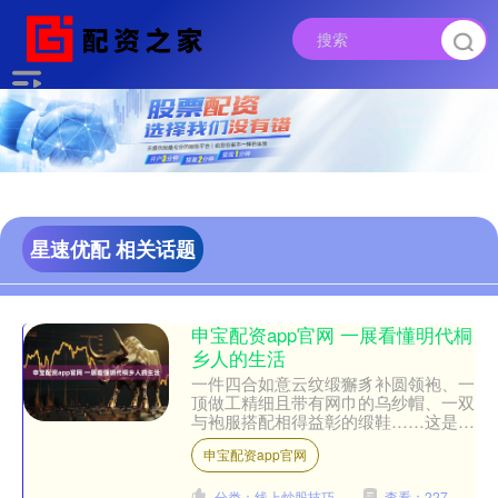
星速优配 相关话题
申宝配资app官网 一展看懂明代桐
乡人的生活
一件四合如意云纹缎獬豸补圆领袍、一
顶做工精细且带有网巾的乌纱帽、一双
与袍服搭配相得益彰的缎鞋……这是一
套属于明代风宪官杨青的穿戴。 还有
申宝配资app官网
霁蓝釉碗、素面铜镜、木柄....
分类：线上炒股技巧
查看：227