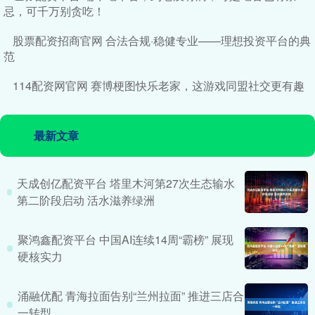
忌，可千万别贪吃！
股票配资招商官网 合法合规·稳健专业——理想投资平台的典
范
114配资网官网 赛博梗图快乐老家，这游戏同盟社交更有趣
最新文章
天成创亿配资平台 塔里木河第27次生态输水
第二阶段启动 活水滋养绿洲
聚鸿鑫配资平台 中国AI连续14周“霸榜” 展现
硬核实力
涌融优配 青海拉面告别“兰州拉面” 推进三店合
一转型