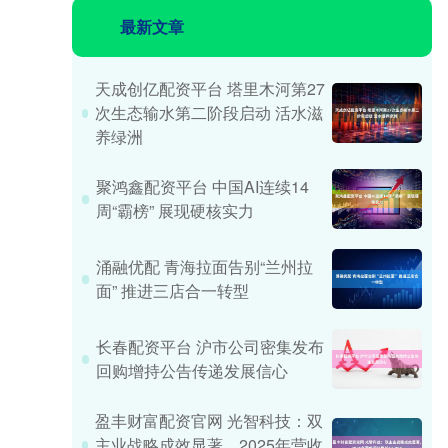
最新文章
天成创亿配资平台 塔里木河第27
次生态输水第二阶段启动 活水滋
养绿洲
聚鸿鑫配资平台 中国AI连续14
周“霸榜” 展现硬核实力
涌融优配 青海拉面告别“兰州拉
面” 推进三店合一转型
长春配资平台 沪市公司密集发布
回购增持公告传递发展信心
盈丰财富配资官网 光智科技：双
主业战略成效显著，2025年营收