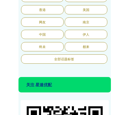
香港
美国
网友
南京
中国
伊人
终未
都来
全部话题标签
关注 星速优配